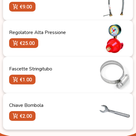
€
9.00
Regolatore Alta Pressione
€
25.00
Fascette Stringitubo
€
1.00
Chiave Bombola
€
2.00