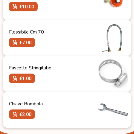
€
10.00
Flessibile Cm 70
€
7.00
Fascette Stringitubo
€
1.00
Chiave Bombola
€
2.00