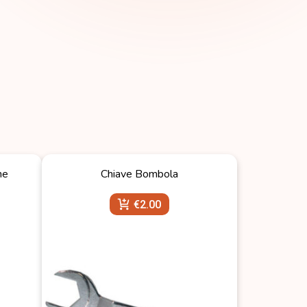
ne
Chiave Bombola
€
2.00