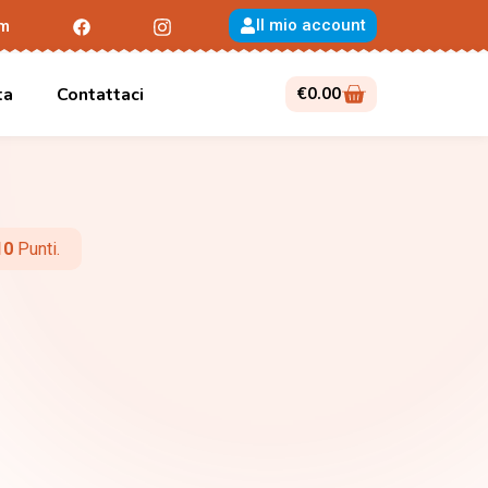
Il mio account
om
ta
Contattaci
€
0.00
10
Punti.